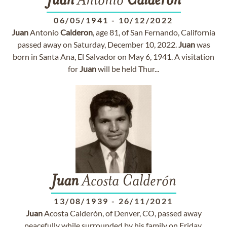
Juan
Antonio
Calderon
06/05/1941
-
10/12/2022
Juan
Antonio
Calderon
, age 81, of San Fernando, California
passed away on Saturday, December 10, 2022.
Juan
was
born in Santa Ana, El Salvador on May 6, 1941. A visitation
for
Juan
will be held Thur...
Juan
Acosta Calderón
13/08/1939
-
26/11/2021
Juan
Acosta Calderón, of Denver, CO, passed away
peacefully while surrounded by his family on Friday,