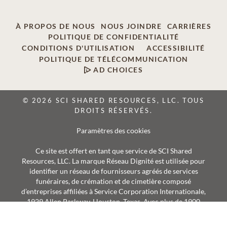
À PROPOS DE NOUS
NOUS JOINDRE
CARRIÈRES
POLITIQUE DE CONFIDENTIALITÉ
CONDITIONS D'UTILISATION
ACCESSIBILITÉ
POLITIQUE DE TÉLÉCOMMUNICATION
AD CHOICES
© 2026 SCI SHARED RESOURCES, LLC. TOUS
DROITS RÉSERVÉS.
Paramètres des cookies
Ce site est offert en tant que service de SCI Shared
Resources, LLC. La marque Réseau Dignité est utilisée pour
identifier un réseau de fournisseurs agréés de services
funéraires, de crémation et de cimetière composé
d’entreprises affiliées à Service Corporation Internationale,
1929 Allen Parkway, Houston, Texas. Avec plus de 1900
succursales, les fournisseurs Réseau Dignité desservent
annuellement plus de 375 000 familles.