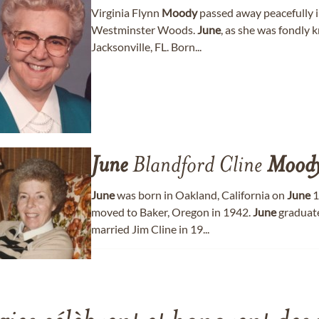
Virginia Flynn
Moody
passed away peacefully i
Westminster Woods.
June
, as she was fondly 
Jacksonville, FL. Born...
June
Blandford Cline
Mood
June
was born in Oakland, California on
June
1
moved to Baker, Oregon in 1942.
June
graduate
married Jim Cline in 19...