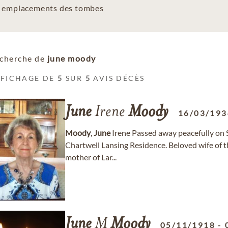
es emplacements des tombes
cherche de
june moody
FFICHAGE DE
5
SUR
5
AVIS DÉCÈS
June
Irene
Moody
16/03/193
Moody
,
June
Irene Passed away peacefully on 
Chartwell Lansing Residence. Beloved wife of t
mother of Lar...
June
M
Moody
05/11/1918
-