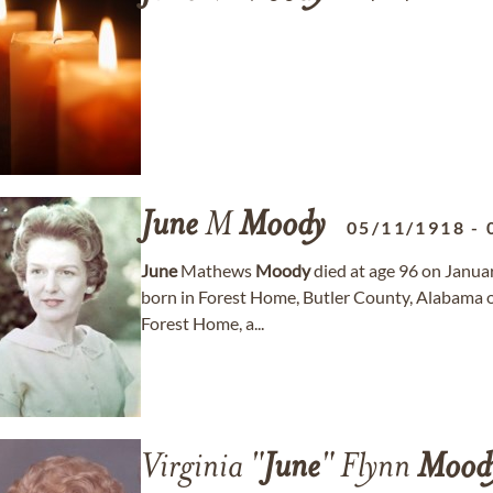
June
M
Moody
05/11/1918
-
June
Mathews
Moody
died at age 96 on January
born in Forest Home, Butler County, Alabama 
Forest Home, a...
Virginia "
June
" Flynn
Mood