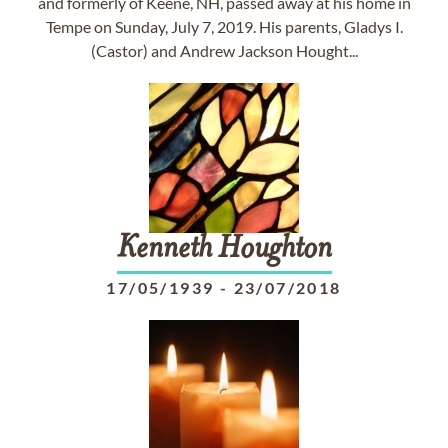
and formerly of Keene, NH, passed away at his home in
Tempe on Sunday, July 7, 2019. His parents, Gladys I.
(Castor) and Andrew Jackson Hought...
Kenneth
Houghton
17/05/1939
-
23/07/2018