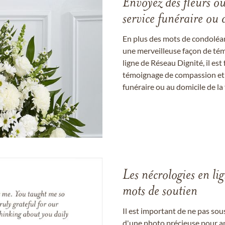
Envoyez des fleurs o
service funéraire ou 
En plus des mots de condoléan
une merveilleuse façon de témo
ligne de Réseau Dignité, il e
témoignage de compassion et de
funéraire ou au domicile de la 
Les nécrologies en li
mots de soutien
Il est important de ne pas so
d'une photo précieuse pour a