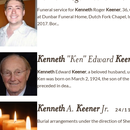
Funeral service for
Kenneth
Roger
Keener
, 36,
at Dunbar Funeral Home, Dutch Fork Chapel, 
2017. Bor...
Kenneth
"Ken" Edward
Kee
Kenneth
Edward
Keener
, a beloved husband, u
Ken was born on March 2, 1924, the son of the
preceded in dea...
Kenneth
A.
Keener
Jr.
24/1
Burial arrangements under the direction of S