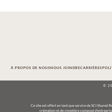
À PROPOS DE NOUS
NOUS JOINDRE
CARRIÈRES
POLI
© 2
Ce site est offert en tant que service de SCI Shared 
crémation et de cimetière composé d’entreprise