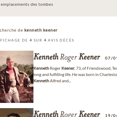
es emplacements des tombes
cherche de
kenneth keener
FFICHAGE DE
4
SUR
4
AVIS DÉCÈS
Kenneth
Roger
Keener
07/0
Kenneth
Roger
Keener
, 73, of Friendswood, T
long and fulfilling life. He was born in Charle
Kenneth
Alfred and...
Kenneth
Roger
Keener
19/0