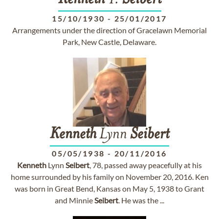
Kenneth
T.
Seibert
15/10/1930
-
25/01/2017
Arrangements under the direction of Gracelawn Memorial
Park, New Castle, Delaware.
Kenneth
Lynn
Seibert
05/05/1938
-
20/11/2016
Kenneth
Lynn
Seibert
, 78, passed away peacefully at his
home surrounded by his family on November 20, 2016. Ken
was born in Great Bend, Kansas on May 5, 1938 to Grant
and Minnie
Seibert
. He was the ...