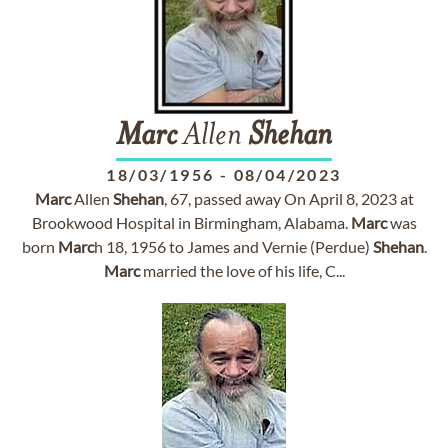
Marc
Allen
Shehan
18/03/1956
-
08/04/2023
Marc
Allen
Shehan
, 67, passed away On April 8, 2023 at
Brookwood Hospital in Birmingham, Alabama.
Marc
was
born
Marc
h 18, 1956 to James and Vernie (Perdue)
Shehan
.
Marc
married the love of his life, C...