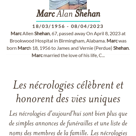
Marc
Alan
Shehan
18/03/1956
-
08/04/2023
Marc
Allen
Shehan
, 67, passed away On April 8, 2023 at
Brookwood Hospital in Birmingham, Alabama.
Marc
was
born
Marc
h 18, 1956 to James and Vernie (Perdue)
Shehan
.
Marc
married the love of his life, C...
Les nécrologies célèbrent et
honorent des vies uniques
Les nécrologies d'aujourd'hui sont bien plus que
de simples annonces de funérailles et une liste de
noms des membres de la famille. Les nécrologies