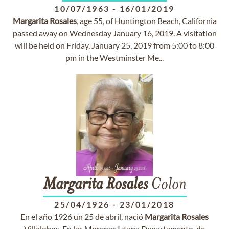
10/07/1963
-
16/01/2019
Margarita
Rosales
, age 55, of Huntington Beach, California
passed away on Wednesday January 16, 2019. A visitation
will be held on Friday, January 25, 2019 from 5:00 to 8:00
pm in the Westminster Me...
Margarita
Rosales
Colon
25/04/1926
-
23/01/2018
En el año 1926 un 25 de abril, nació
Margarita
Rosales
Villalobos. En las Morenas Iztapa Departamento, de