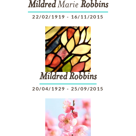
Mildred
Marie
Robbins
22/02/1919
-
16/11/2015
Mildred
Robbins
20/04/1929
-
25/09/2015