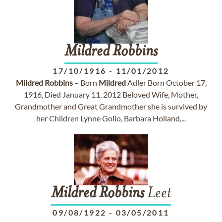
Mildred
Robbins
17/10/1916
-
11/01/2012
Mildred
Robbins
– Born
Mildred
Adler Born October 17,
1916, Died January 11, 2012 Beloved Wife, Mother,
Grandmother and Great Grandmother she is survived by
her Children Lynne Golio, Barbara Holland,...
Mildred
Robbins
Leet
09/08/1922
-
03/05/2011