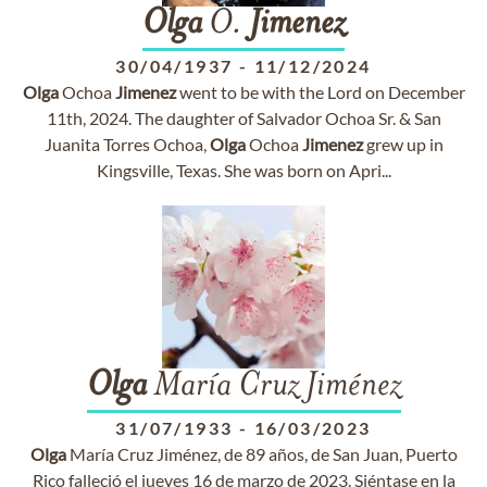
Olga
O.
Jimenez
30/04/1937
-
11/12/2024
Olga
Ochoa
Jimenez
went to be with the Lord on December
11th, 2024. The daughter of Salvador Ochoa Sr. & San
Juanita Torres Ochoa,
Olga
Ochoa
Jimenez
grew up in
Kingsville, Texas. She was born on Apri...
Olga
María Cruz Jiménez
31/07/1933
-
16/03/2023
Olga
María Cruz Jiménez, de 89 años, de San Juan, Puerto
Rico falleció el jueves 16 de marzo de 2023. Siéntase en la