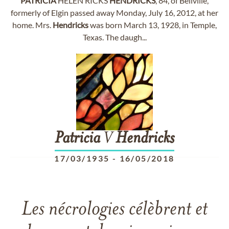
PATRICIA
HELEN RICKS
HENDRICKS
, 84, of Bellville,
formerly of Elgin passed away Monday, July 16, 2012, at her
home. Mrs.
Hendricks
was born March 13, 1928, in Temple,
Texas. The daugh...
Patricia
V
Hendricks
17/03/1935
-
16/05/2018
Les nécrologies célèbrent et