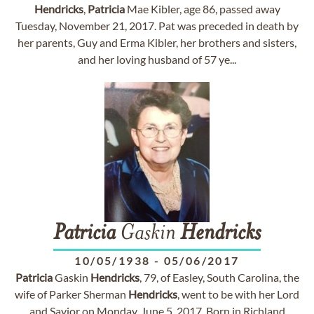
Hendricks
,
Patricia
Mae Kibler, age 86, passed away
Tuesday, November 21, 2017. Pat was preceded in death by
her parents, Guy and Erma Kibler, her brothers and sisters,
and her loving husband of 57 ye...
Patricia
Gaskin
Hendricks
10/05/1938
-
05/06/2017
Patricia
Gaskin
Hendricks
, 79, of Easley, South Carolina, the
wife of Parker Sherman
Hendricks
, went to be with her Lord
and Savior on Monday, June 5, 2017. Born in Richland