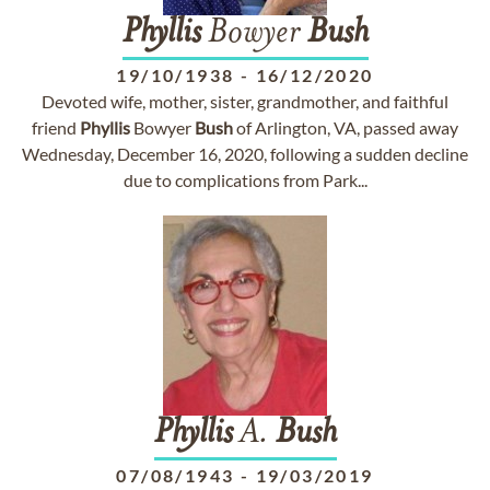
Phyllis
Bowyer
Bush
19/10/1938
-
16/12/2020
Devoted wife, mother, sister, grandmother, and faithful
friend
Phyllis
Bowyer
Bush
of Arlington, VA, passed away
Wednesday, December 16, 2020, following a sudden decline
due to complications from Park...
Phyllis
A.
Bush
07/08/1943
-
19/03/2019