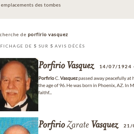
es emplacements des tombes
cherche de
porfirio vasquez
FFICHAGE DE
5
SUR
5
AVIS DÉCÈS
Porfirio
Vasquez
14/07/1924
Porfirio
C.
Vasquez
passed away peacefully at 
the age of 96. He was born in Phoenix, AZ. In M
faithf...
Porfirio
Zarate
Vasquez
21/