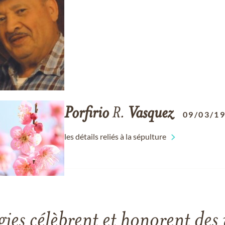
Porfirio
R.
Vasquez
09/03/1
les détails reliés à la sépulture
gies célèbrent et honorent des 