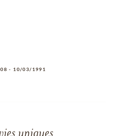
908
-
10/03/1991
vies uniques