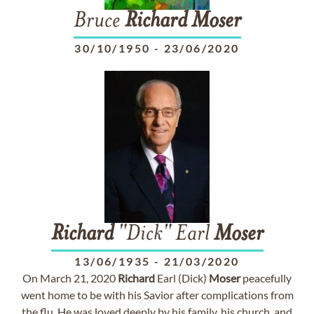
Bruce
Richard
Moser
30/10/1950
-
23/06/2020
Richard
"Dick" Earl
Moser
13/06/1935
-
21/03/2020
On March 21, 2020
Richard
Earl (Dick)
Moser
peacefully
went home to be with his Savior after complications from
the flu. He was loved deeply by his family, his church, and