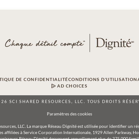
TIQUE DE CONFIDENTIALITÉ
CONDITIONS D'UTILISATION
AD CHOICES
026 SCI SHARED RESOURCES, LLC. TOUS DROITS RÉSER
Paramètres des cookies
Resources, LLC. La marque Réseau Dignité est utilisée pour identifier un ré
s affiliées à Service Corporation Internationale, 1929 Allen Parkway, Hou
rnisseurs Réseau Dignité desservent annuellement plus de 375 000 famil