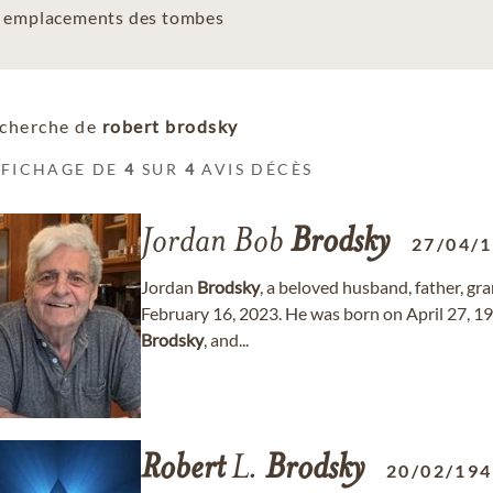
es emplacements des tombes
cherche de
robert brodsky
FFICHAGE DE
4
SUR
4
AVIS DÉCÈS
Jordan Bob
Brodsky
27/04/
Jordan
Brodsky
, a beloved husband, father, gr
February 16, 2023. He was born on April 27, 19
Brodsky
, and...
Robert
L.
Brodsky
20/02/19