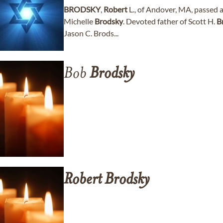
BRODSKY
,
Robert
L., of Andover, MA, passed
Michelle
Brodsky
. Devoted father of Scott H.
B
Jason C. Brods...
Bob
Brodsky
Robert
Brodsky