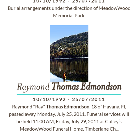
10/10/1992
-
25/07/2011
Burial arrangements under the direction of MeadowWood
Memorial Park.
Raymond
Thomas
Edmondson
10/10/1992
-
25/07/2011
Raymond “Ray”
Thomas
Edmondson
, 18 of Havana, Fl,
passed away, Monday, July 25, 2011. Funeral services will
be held 11:00 AM, Friday, July 29, 2011 at Culley’s
MeadowWood Funeral Home, Timberlane Ch...