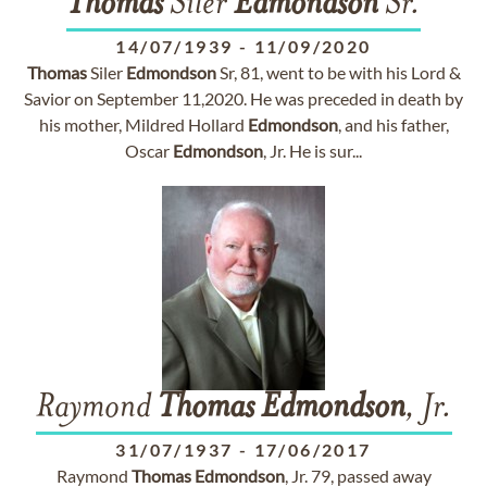
Thomas
Siler
Edmondson
Sr.
14/07/1939
-
11/09/2020
Thomas
Siler
Edmondson
Sr, 81, went to be with his Lord &
Savior on September 11,2020. He was preceded in death by
his mother, Mildred Hollard
Edmondson
, and his father,
Oscar
Edmondson
, Jr. He is sur...
Raymond
Thomas
Edmondson
, Jr.
31/07/1937
-
17/06/2017
Raymond
Thomas
Edmondson
, Jr. 79, passed away