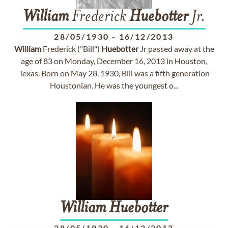
William
Frederick
Huebotter
Jr.
28/05/1930
-
16/12/2013
William
Frederick ("Bill")
Huebotter
Jr passed away at the
age of 83 on Monday, December 16, 2013 in Houston,
Texas. Born on May 28, 1930, Bill was a fifth generation
Houstonian. He was the youngest o...
William
Huebotter
28/05/1930
-
16/12/2013