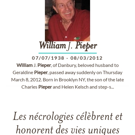
William
J.
Pieper
07/07/1938
-
08/03/2012
William
J.
Pieper
, of Danbury, beloved husband to
Geraldine
Pieper
, passed away suddenly on Thursday
March 8, 2012. Born in Brooklyn NY, the son of the late
Charles
Pieper
and Helen Kelsch and step-s...
Les nécrologies célèbrent et
honorent des vies uniques