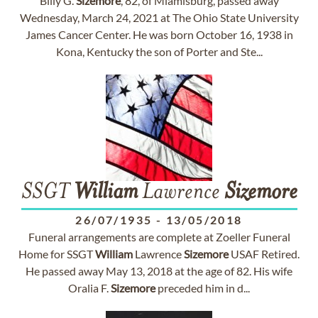
Billy G.
Sizemore
, 82, of Miamisburg, passed away
Wednesday, March 24, 2021 at The Ohio State University
James Cancer Center. He was born October 16, 1938 in
Kona, Kentucky the son of Porter and Ste...
SSGT
William
Lawrence
Sizemore
26/07/1935
-
13/05/2018
Funeral arrangements are complete at Zoeller Funeral
Home for SSGT
William
Lawrence
Sizemore
USAF Retired.
He passed away May 13, 2018 at the age of 82. His wife
Oralia F.
Sizemore
preceded him in d...