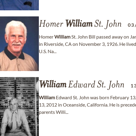
Homer
William
St. John
03
Homer
William
St. John Bill passed away on J
in Riverside, CA on November 3, 1926. He lived 
U.S. Na...
William
Edward St. John
1
William
Edward St. John was born February 13
13, 2012 in Oceanside, California. He is precede
parents Willi...