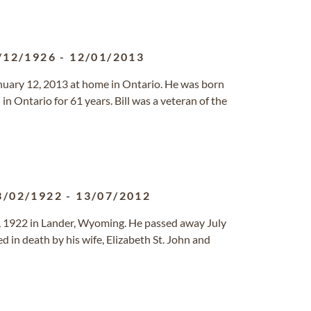
/12/1926
-
12/01/2013
anuary 12, 2013 at home in Ontario. He was born
in Ontario for 61 years. Bill was a veteran of the
3/02/1922
-
13/07/2012
, 1922 in Lander, Wyoming. He passed away July
d in death by his wife, Elizabeth St. John and