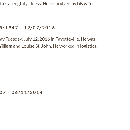
ter a lengthly illness. He is survived by his wife...
8/1947
-
12/07/2016
way Tuesday, July 12, 2016 in Fayetteville. He was
illiam
and Louise St. John. He worked in logistics,
37
-
06/11/2014