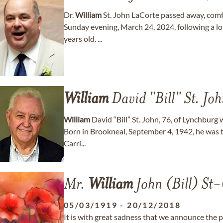
Dr.
William
St. John LaCorte passed away, comfo
Sunday evening, March 24, 2024, following a l
years old. ...
William
David "Bill" St. Joh
William
David “Bill” St. John, 76, of Lynchburg
Born in Brookneal, September 4, 1942, he was 
Carri...
Mr.
William
John (Bill) St
05/03/1919
-
20/12/2018
It is with great sadness that we announce the 