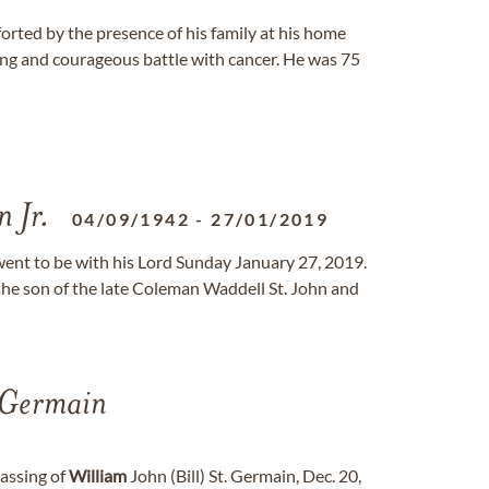
rted by the presence of his family at his home
ong and courageous battle with cancer. He was 75
n Jr.
04/09/1942
-
27/01/2019
 went to be with his Lord Sunday January 27, 2019.
the son of the late Coleman Waddell St. John and
-Germain
passing of
William
John (Bill) St. Germain, Dec. 20,