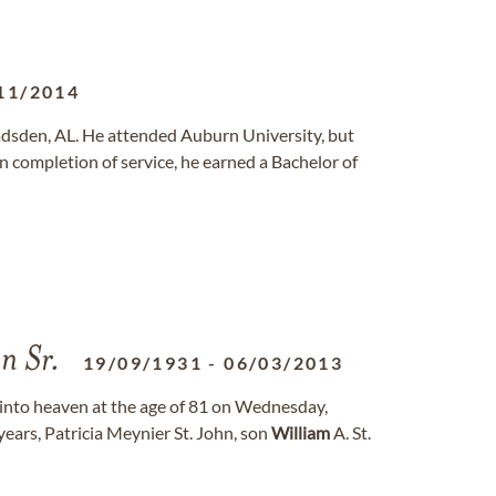
11/2014
adsden, AL. He attended Auburn University, but
pon completion of service, he earned a Bachelor of
hn Sr.
19/09/1931
-
06/03/2013
ly into heaven at the age of 81 on Wednesday,
years, Patricia Meynier St. John, son
William
A. St.