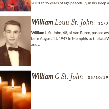
2018 at 99 years of age peacefully in his sleep af
William
Louis St. John
11/0
William
L. St. John, 68, of Van Buren, passed a
born August 11, 1947 in Memphis to the late
W
and...
William
C St. John
05/10/19