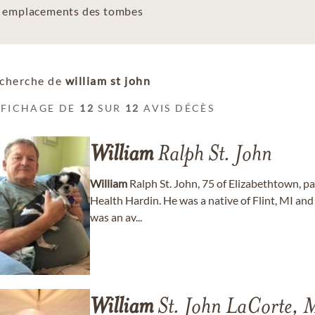
es emplacements des tombes
cherche de
william st john
FFICHAGE DE
12
SUR
12
AVIS DÉCÈS
William
Ralph St. John
William
Ralph St. John, 75 of Elizabethtown, p
Health Hardin. He was a native of Flint, MI and
was an av...
William
St. John LaCorte,