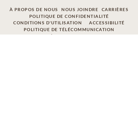
À PROPOS DE NOUS
NOUS JOINDRE
CARRIÈRES
POLITIQUE DE CONFIDENTIALITÉ
CONDITIONS D'UTILISATION
ACCESSIBILITÉ
POLITIQUE DE TÉLÉCOMMUNICATION
AD CHOICES
© 2026 SCI SHARED RESOURCES, LLC. TOUS
DROITS RÉSERVÉS.
Paramètres des cookies
Ce site est offert en tant que service de SCI Shared
Resources, LLC. La marque Réseau Dignité est utilisée pour
identifier un réseau de fournisseurs agréés de services
funéraires, de crémation et de cimetière composé
d’entreprises affiliées à Service Corporation Internationale,
1929 Allen Parkway, Houston, Texas. Avec plus de 1900
succursales, les fournisseurs Réseau Dignité desservent
annuellement plus de 375 000 familles.