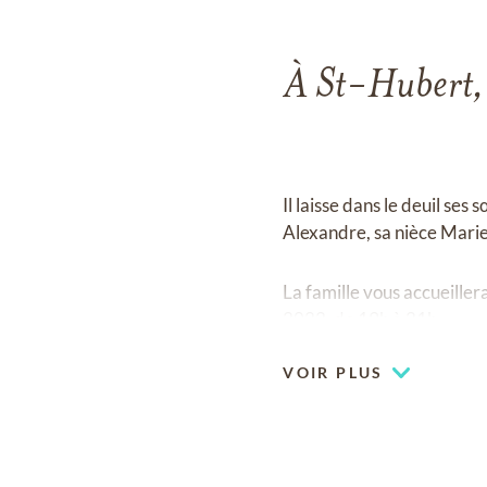
À St-Hubert, 
Il laisse dans le deuil se
Alexandre, sa nièce Marie
La famille vous accueille
2022, de 19h à 21h.
VOIR PLUS