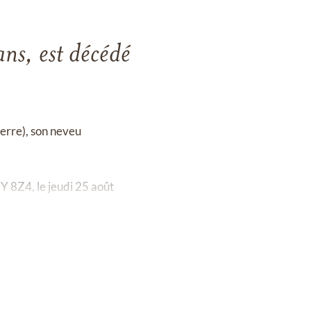
ns, est décédé
ierre), son neveu
Y 8Z4, le jeudi 25 août