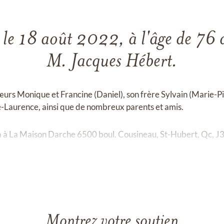
le 18 août 2022, à l'âge de 76 a
M. Jacques Hébert.
s sœurs Monique et Francine (Daniel), son frère Sylvain (Marie-P
-Laurence, ainsi que de nombreux parents et amis.
ra à La Maison Darche 6500 boul. Cousineau, St-Hubert, Qc, J3
Montrez votre soutien