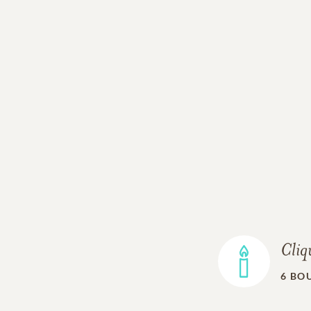
Cliq
6
BOU