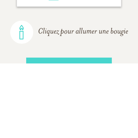
Cliquez pour allumer une bougie
AJOUTER UN SOUVENIR
TOUS LES
SOUVENIRS
DE LA FAMILLE
La famille d'Alfred Chouinard de
Rivière-du-Loup