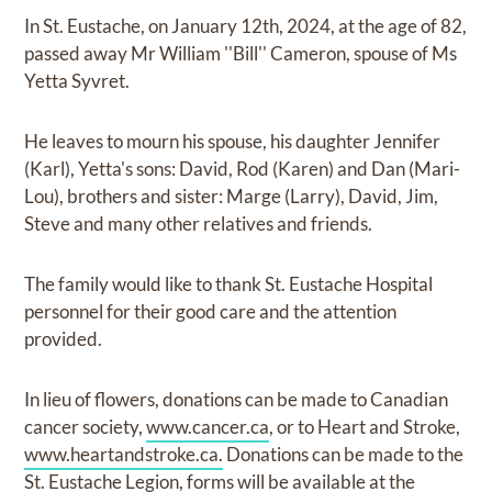
In St. Eustache, on January 12th, 2024, at the age of 82,
passed away Mr William ''Bill'' Cameron, spouse of Ms
Yetta Syvret.
He leaves to mourn his spouse, his daughter Jennifer
(Karl), Yetta's sons: David, Rod (Karen) and Dan (Mari-
Lou), brothers and sister: Marge (Larry), David, Jim,
Steve and many other relatives and friends.
The family would like to thank St. Eustache Hospital
personnel for their good care and the attention
provided.
In lieu of flowers, donations can be made to Canadian
cancer society,
www.cancer.ca
, or to Heart and Stroke,
www.heartandstroke.ca.
Donations can be made to the
St. Eustache Legion, forms will be available at the