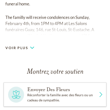
funeral home.
The familly will receive condolences on Sunday,
February 4th, from 1PM to 4PM at Les Salons
funéraires Guay, 146, rue St-Louis, St-Eustache. A
ceremony will be held in the same room at 4PM.
VOIR PLUS
Montrez votre soutien
Envoyer Des Fleurs
Réconforter la famille avec des fleurs ou un
cadeau de sympathie.