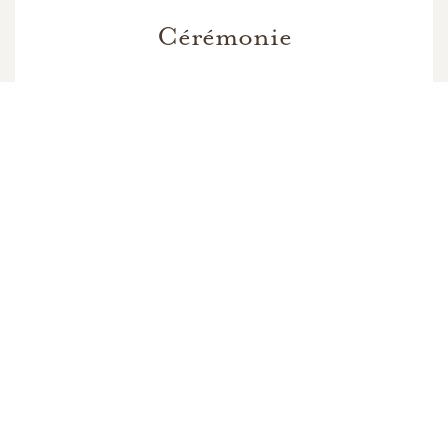
Cérémonie
En souvenir de
William "Bill" Cameron
32
51
18