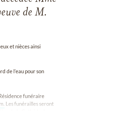
 veuve de M.
veux et nièces ainsi
d de l’eau pour son
 Résidence funéraire
m.
Les funérailles seront
ière de la Cathédrale.