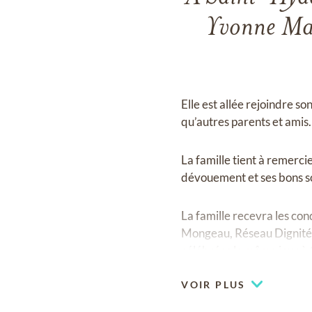
Yvonne Mass
Elle est allée rejoindre so
qu’autres parents et amis.
La famille tient à remer
dévouement et ses bons s
La famille recevra les co
Mongeau, Réseau Dignité
célébrées le même jour à 1
VOIR PLUS