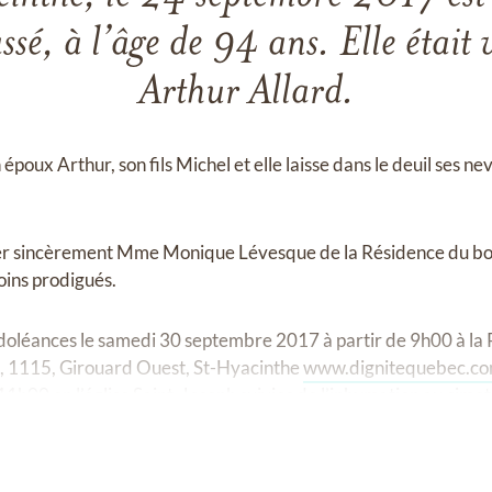
é, à l’âge de 94 ans. Elle était
Arthur Allard.
n époux Arthur, son fils Michel et elle laisse dans le deuil ses ne
cier sincèrement Mme Monique Lévesque de la Résidence du bor
oins prodigués.
ndoléances le samedi 30 septembre 2017 à partir de 9h00 à la
, 1115, Girouard Ouest, St-Hyacinthe
www.dignitequebec.co
1h00 en l’église Saint-Joseph suivies de l’inhumation au cimet