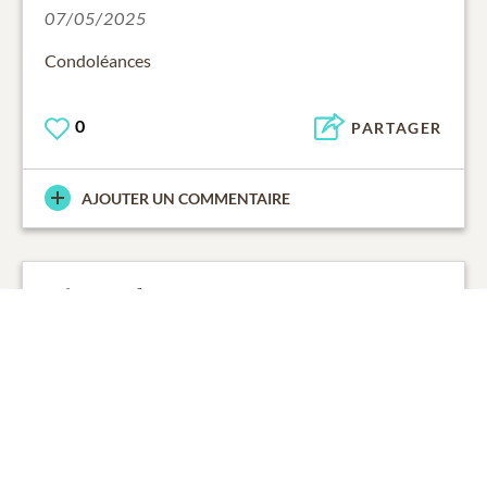
07/05/2025
Condoléances
0
PARTAGER
AJOUTER UN COMMENTAIRE
toby gendron
Ami
08/05/2023
Un jour Serge et moi avons pris un 150 pour mon
cour plutôt qu'un 172 (il était mon ami et mon
instructeur) disons qu'avec nos corpulences