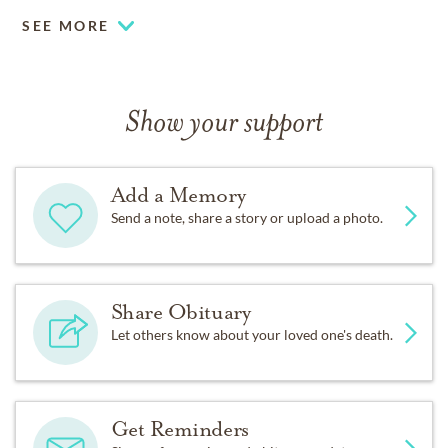
Thứ nam Đặng Trần Nhân và Sarah Chen
SEE MORE
Út nam Đặng Nhân Tàì
Show your support
Add a Memory
Send a note, share a story or upload a photo.
Share Obituary
Let others know about your loved one's death.
Get Reminders