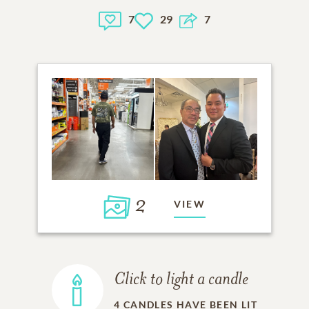
7
29
7
2
VIEW
Click to light a candle
4
CANDLES HAVE BEEN LIT