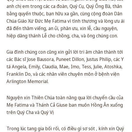
anh chị em trong các ca đoàn, Quý Cụ, Quý Ông Bà, thân
bằng quyến thuộc, bạn hữu xa gần, cùng cộng đoàn Dân
Chúa Giáo Xứ Đức Mẹ Fatima vì tình thương và lòng ưu ái
đã đến thăm viếng, an ủi, phân ưu, xin lễ, cầu nguyện,
hiệp dâng thánh Lễ cho chồng, cha, và ông chúng con.
Gia đình chúng con cũng xin gửi lời tri âm chân thành tới
các Bác sĩ Jose Bausora, Puneet Dillon, Justus Philip, các Y
tá Angela, Emily, Claudia, Mae, Imo, Tess, Julie, Atoshka,
Franklin Do, và các nhân viên chuyên môn ở bệnh viện
Arlington Memorial.
Nguyện xin Thiên Chúa toàn năng qua lời chuyển cầu của
Mẹ Fatima và Thánh Cả Giuse ban muôn Hồng Ân xuống
trên Quý Cha và Quý Vị
Trong lúc tang gia bối rối, có điều gì sơ sót , kính xin Quý