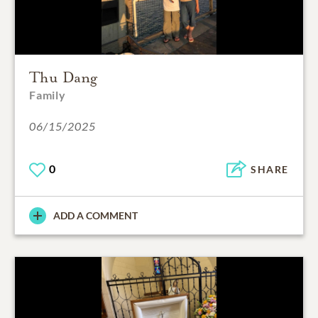
Thu Dang
Family
06/15/2025
0
SHARE
ADD A COMMENT