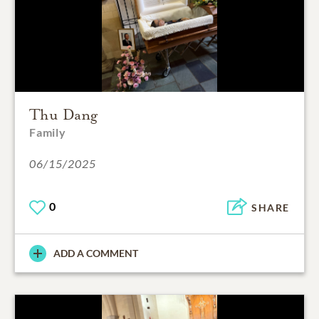
Thu Dang
Family
06/15/2025
0
SHARE
ADD A COMMENT