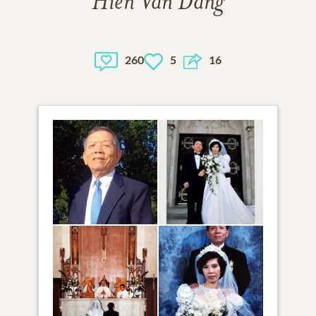
Hien Van Dang
260
5
16