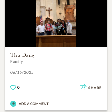
Thu Dang
Family
06/15/2025
0
SHARE
ADD A COMMENT