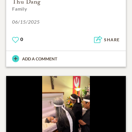
Thu Dang
Family
06/15/2025
0
SHARE
ADD A COMMENT