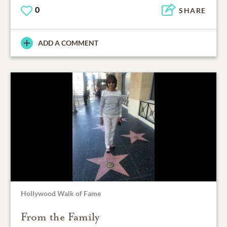
0
SHARE
ADD A COMMENT
Hollywood Walk of Fame
From the Family