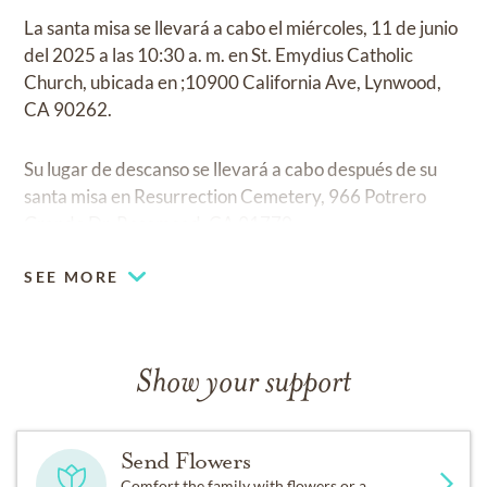
La santa misa se llevará a cabo el miércoles, 11 de junio
del 2025 a las 10:30 a. m. en St. Emydius Catholic
Church, ubicada en ;10900 California Ave, Lynwood,
CA 90262.
Su lugar de descanso se llevará a cabo después de su
santa misa en Resurrection Cemetery, 966 Potrero
Grande Dr, Rosemead, CA 91770.
SEE MORE
Show your support
Send Flowers
Comfort the family with flowers or a