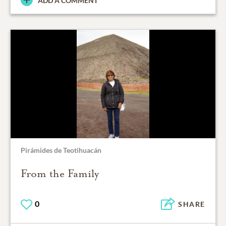
ADD A COMMENT
Pirámides de Teotihuacán
From the Family
0
SHARE