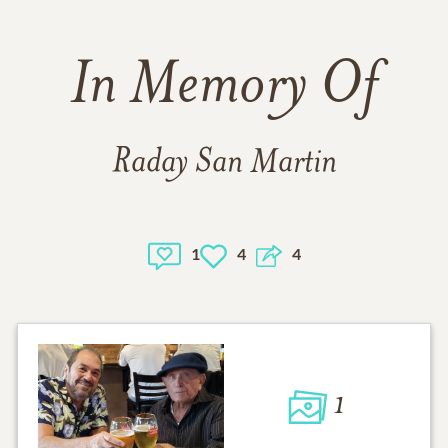
In Memory Of
Raday San Martin
1
4
4
1