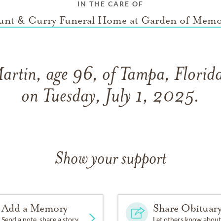
IN THE CARE OF
unt & Curry Funeral Home at Garden of Memo
rtin, age 96, of Tampa, Florid
on Tuesday, July 1, 2025.
Show your support
Add a Memory
Share Obituar
Send a note, share a story
Let others know about