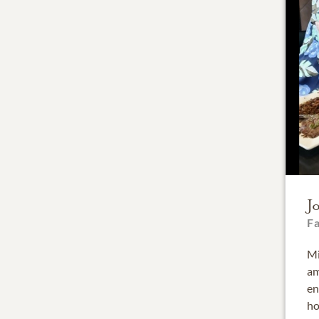
J
F
Mi
am
en
ho