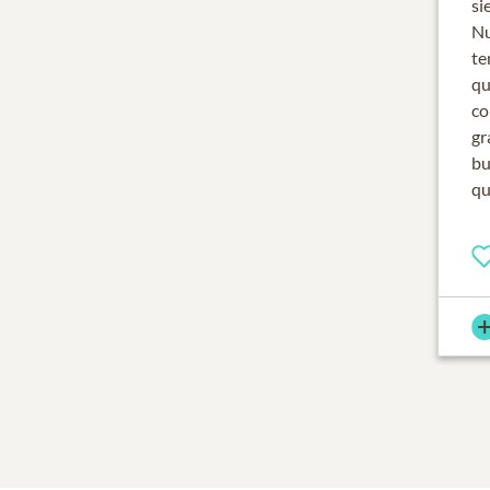
si
Nu
te
qu
co
gr
bu
qu