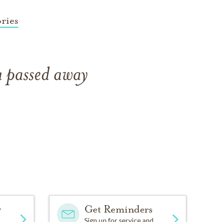
ries
a passed away
y
Get Reminders
Sign up for service and