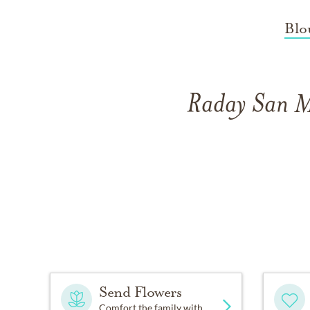
Blo
Raday San Ma
Send Flowers
Comfort the family with