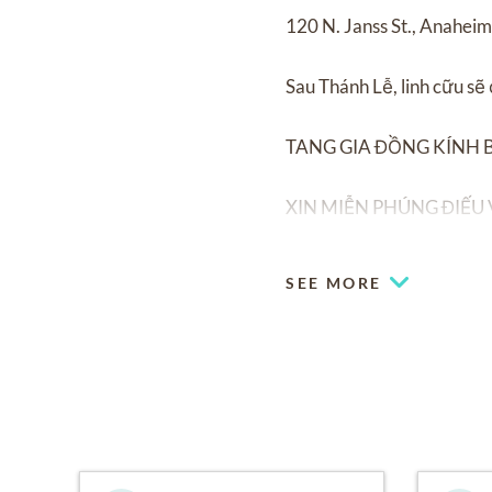
120 N. Janss St., Anahei
Sau Thánh Lễ, linh cữu s
TANG GIA ĐỒNG KÍNH 
XIN MIỄN PHÚNG ĐIẾU
SEE MORE