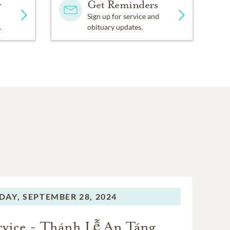
y
Get Reminders
Sign up for service and
.
obituary updates.
DAY,
SEPTEMBER 28, 2024
rvice - Thánh Lễ An Táng