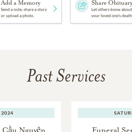
Add a Memory
Share Obituar
Send a note, share a story
Let others know about
or upload a photo.
your loved one's death
Past Services
 2024
SATUR
và Cầu Nguyện
Funeral Se