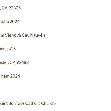
m, CA 92805
9 năm 2024
hăm Viếng và Cầu Nguyện
hòng số 5
nster, CA 92683
9 năm 2024
aint Boniface Catholic Church)