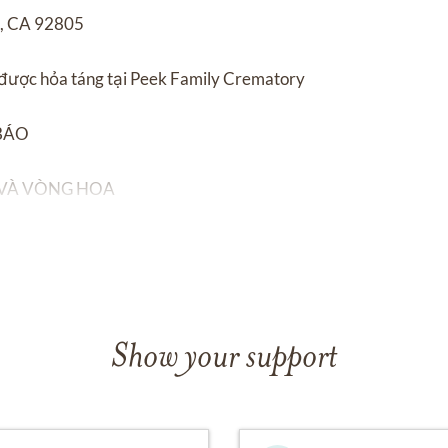
m, CA 92805
ẽ được hỏa táng tại Peek Family Crematory
BÁO
 VÀ VÒNG HOA
Show your support