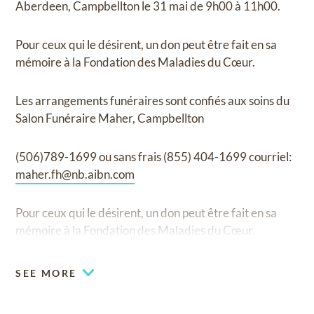
Aberdeen, Campbellton le 31 mai de 9h00 à 11h00.
Pour ceux qui le désirent, un don peut être fait en sa
mémoire à la Fondation des Maladies du Cœur.
Les arrangements funéraires sont confiés aux soins du
Salon Funéraire Maher, Campbellton
(506)789-1699 ou sans frais (855) 404-1699 courriel:
maher.fh@nb.aibn.com
Pour ceux qui le désirent, un don peut être fait en sa
mémoire à la Fondation des Maladies du Cœur.
Les arrangements funéraires sont confiés aux soins du
SEE MORE
Salon Funéraire Maher, Campbellton