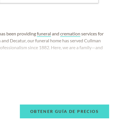
has been providing
funeral
and
cremation
services for
 and Decatur, our funeral home has served Cullman
ofessionalism since 1882. Here, we are a family—and
OBTENER GUÍA DE PRECIOS