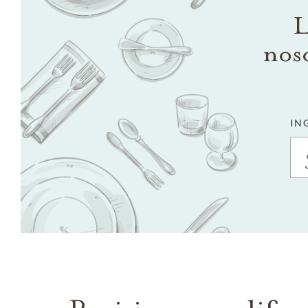
L
nos
IN