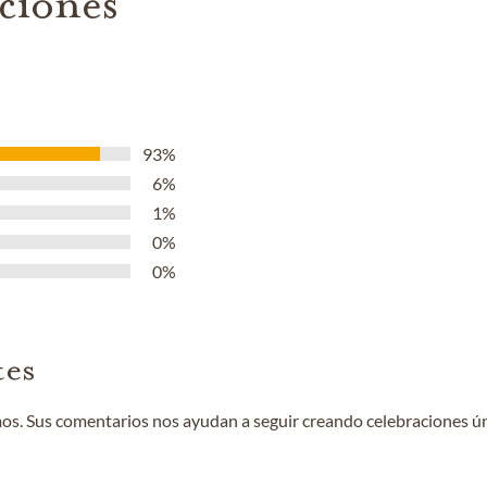
aciones
93%
6%
1%
0%
0%
tes
mos. Sus comentarios nos ayudan a seguir creando celebraciones úni