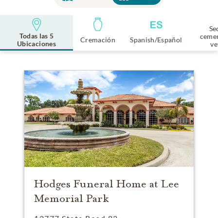
Se
Todas las 5
cemen
Cremación
Spanish/Español
Ubicaciones
ve
Hodges Funeral Home at Lee
Memorial Park