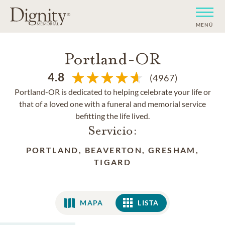
MENÚ
Portland-OR
4.8
(4967)
Portland-OR is dedicated to helping celebrate your life or
that of a loved one with a funeral and memorial service
befitting the life lived.
Servicio:
PORTLAND, BEAVERTON, GRESHAM,
TIGARD
MAPA
LISTA
LISTA