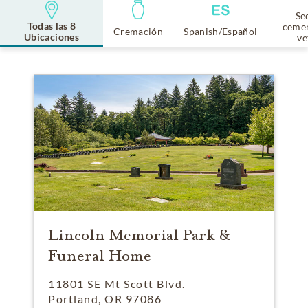
Se
Todas las 8
cemen
Cremación
Spanish/Español
Ubicaciones
ve
Lincoln Memorial Park &
Funeral Home
11801 SE Mt Scott Blvd.
Portland, OR 97086