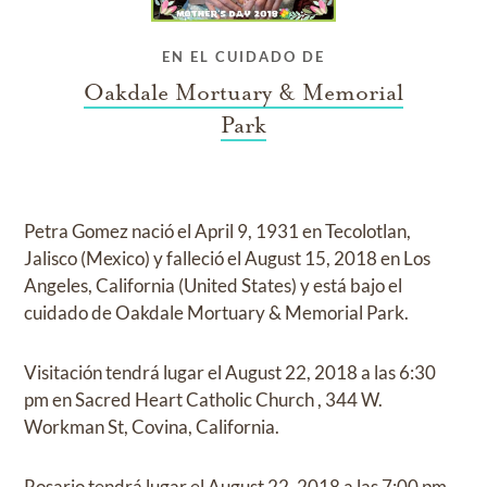
EN EL CUIDADO DE
Oakdale Mortuary & Memorial
Park
Petra Gomez
nació el
April 9, 1931 en Tecolotlan,
Jalisco (Mexico)
y
falleció el
August 15, 2018 en Los
Angeles, California (United States)
y
está bajo el
cuidado de
Oakdale Mortuary & Memorial Park
.
Visitación
tendrá lugar el
August 22, 2018
a las
6:30
pm
en
Sacred Heart Catholic Church
,
344 W.
Workman St, Covina, California.
Rosario
tendrá lugar el
August 22, 2018
a las
7:00 pm