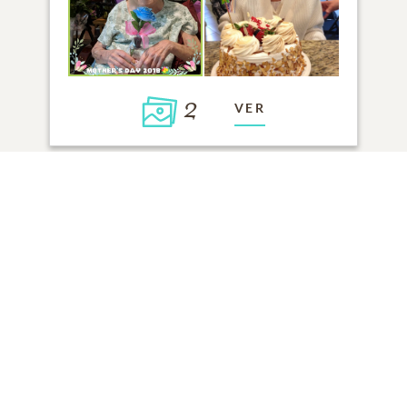
2
VER
Haga clic para encender una vela
AÑADIR UN RECUERDO
TODOS LOS