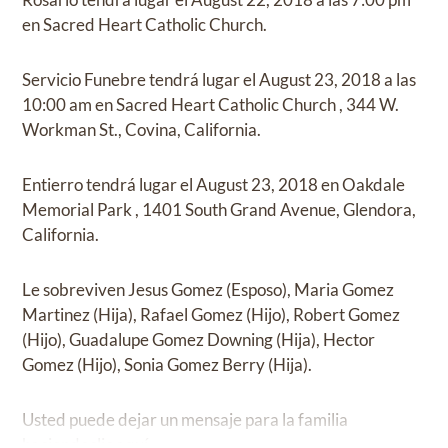
en
Sacred Heart Catholic Church.
Servicio Funebre
tendrá lugar el
August 23, 2018
a las
10:00 am
en
Sacred Heart Catholic Church
,
344 W.
Workman St., Covina, California.
Entierro
tendrá lugar el
August 23, 2018
en
Oakdale
Memorial Park
,
1401 South Grand Avenue, Glendora,
California.
Le sobreviven
Jesus Gomez (Esposo), Maria Gomez
Martinez (Hija), Rafael Gomez (Hijo), Robert Gomez
(Hijo), Guadalupe Gomez Downing (Hija), Hector
Gomez (Hijo), Sonia Gomez Berry (Hija)
.
Usted puede dejar un mensaje para la familia
haciendo
clic aquí
.