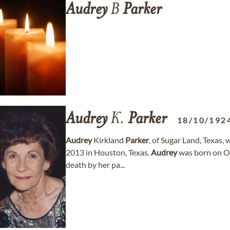
Audrey
B
Parker
Audrey
K.
Parker
18/10/192
Audrey
Kirkland
Parker
, of Sugar Land, Texas,
2013 in Houston, Texas.
Audrey
was born on Oc
death by her pa...