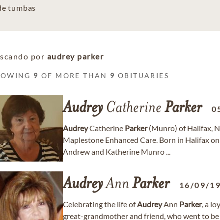
 de tumbas
scando por
audrey parker
HOWING
9
OF MORE THAN
9
OBITUARIES
Audrey
Catherine
Parker
0
Audrey
Catherine
Parker
(Munro) of Halifax, 
Maplestone Enhanced Care. Born in Halifax on
Andrew and Katherine Munro ...
Audrey
Ann
Parker
16/09/1
Celebrating the life of
Audrey
Ann
Parker
, a l
great-grandmother and friend, who went to be w