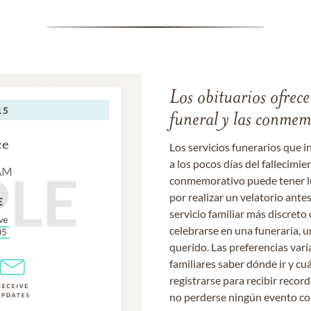
Los obituarios ofrecen
funeral y las conme
Los servicios funerarios que i
a los pocos días del fallecimie
conmemorativo puede tener lu
por realizar un velatorio ante
servicio familiar más discret
celebrarse en una funeraria, un
querido. Las preferencias varí
familiares saber dónde ir y cu
registrarse para recibir recor
no perderse ningún evento c