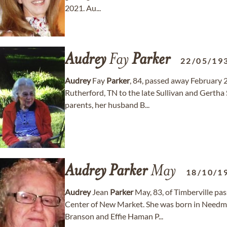
2021. Au...
Audrey
Fay
Parker
22/05/19
Audrey
Fay
Parker
, 84, passed away February 
Rutherford, TN to the late Sullivan and Gertha
parents, her husband B...
Audrey
Parker
May
18/10/1
Audrey
Jean
Parker
May, 83, of Timberville pa
Center of New Market. She was born in Needmo
Branson and Effie Haman P...