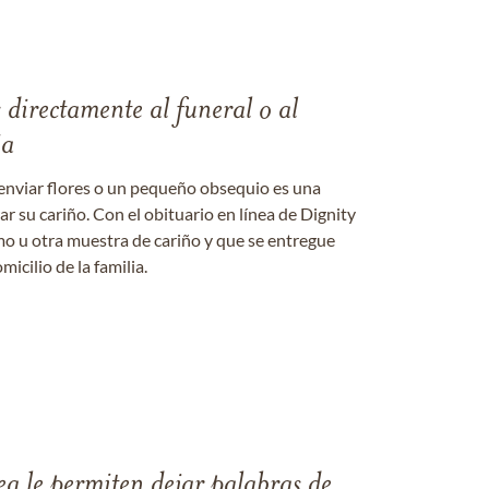
s directamente al funeral o al
ia
enviar flores o un pequeño obsequio es una
 su cariño. Con el obituario en línea de Dignity
amo u otra muestra de cariño y que se entregue
micilio de la familia.
ea le permiten dejar palabras de