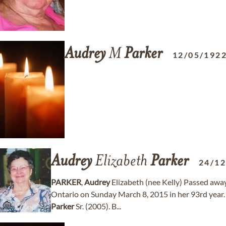
Audrey
M
Parker
12/05/192
Audrey
Elizabeth
Parker
24/1
PARKER
,
Audrey
Elizabeth (nee Kelly) Passed aw
Ontario on Sunday March 8, 2015 in her 93rd year
Parker
Sr. (2005). B...