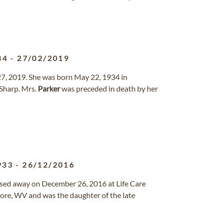
34
-
27/02/2019
27, 2019. She was born May 22, 1934 in
 Sharp. Mrs.
Parker
was preceded in death by her
933
-
26/12/2016
ssed away on December 26, 2016 at Life Care
re, WV and was the daughter of the late