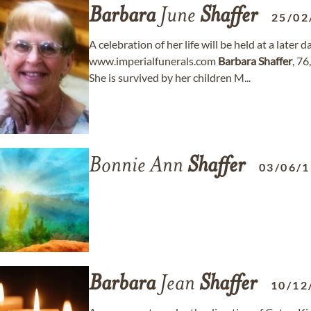
Barbara
June
Shaffer
25/02
A celebration of her life will be held at a later
www.imperialfunerals.com
Barbara
Shaffer
, 7
She is survived by her children M...
Bonnie Ann
Shaffer
03/06/
Barbara
Jean
Shaffer
10/12