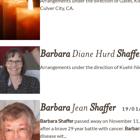
Arrangements under the direction of Gates, Ki
Culver City, CA.
Barbara
Diane Hurd
Shaffe
Arrangements under the direction of Kuehl-Ni
Barbara
Jean
Shaffer
19/01
Barbara
Shaffer
passed away on November 11, 2
after a brave 29 year battle with cancer.
Barbar
disease wit...