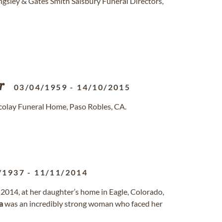
ngsley & Gates Smith Salsbury Funeral Directors,
r
03/04/1959
-
14/10/2015
colay Funeral Home, Paso Robles, CA.
/1937
-
11/11/2014
014, at her daughter’s home in Eagle, Colorado,
a
was an incredibly strong woman who faced her