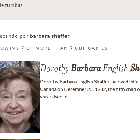
 de tumbas
scando por
barbara shaffer
HOWING
7
OF MORE THAN
7
OBITUARIES
Dorothy
Barbara
English
Sh
Dorothy
Barbara
English
Shaffer
, beloved wife
Canada on December 25, 1932, the fifth child o
was raised in...