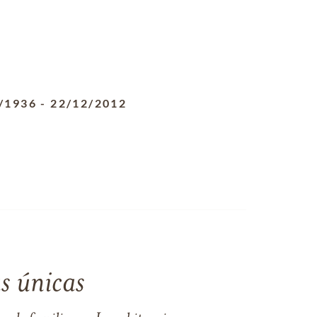
/1936
-
22/12/2012
s únicas