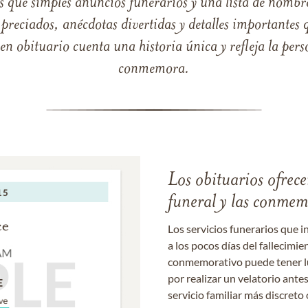
s que simples anuncios funerarios y una lista de nombre
reciados, anécdotas divertidas y detalles importantes q
 obituario cuenta una historia única y refleja la perso
conmemora.
Los obituarios ofrecen
funeral y las conme
Los servicios funerarios que i
a los pocos días del fallecimie
conmemorativo puede tener lu
por realizar un velatorio ante
servicio familiar más discret