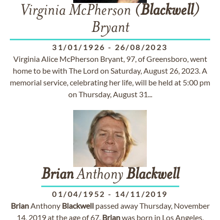
Virginia McPherson (
Blackwell
)
Bryant
31/01/1926
-
26/08/2023
Virginia Alice McPherson Bryant, 97, of Greensboro, went
home to be with The Lord on Saturday, August 26, 2023. A
memorial service, celebrating her life, will be held at 5:00 pm
on Thursday, August 31...
Brian
Anthony
Blackwell
01/04/1952
-
14/11/2019
Brian
Anthony
Blackwell
passed away Thursday, November
14, 2019 at the age of 67.
Brian
was born in Los Angeles,