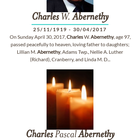
Charles
W.
Abernethy
25/11/1919
-
30/04/2017
On Sunday April 30, 2017,
Charles
W.
Abernethy
, age 97,
passed peacefully to heaven, loving father to daughters;
Lillian M.
Abernethy
, Adams Twp., Nellie A. Luther
(Richard), Cranberry, and Linda M. D...
Charles
Pascal
Abernethy