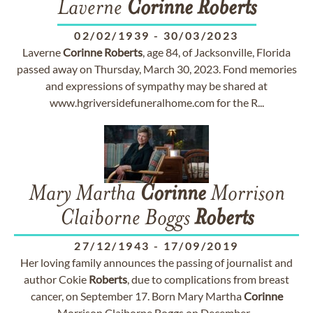
Laverne
Corinne
Roberts
02/02/1939
-
30/03/2023
Laverne
Corinne
Roberts
, age 84, of Jacksonville, Florida
passed away on Thursday, March 30, 2023. Fond memories
and expressions of sympathy may be shared at
www.hgriversidefuneralhome.com for the R...
Mary Martha
Corinne
Morrison
Claiborne Boggs
Roberts
27/12/1943
-
17/09/2019
Her loving family announces the passing of journalist and
author Cokie
Roberts
, due to complications from breast
cancer, on September 17. Born Mary Martha
Corinne
Morrison Claiborne Boggs on December...