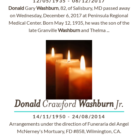
12/05/1935
-
06/12/2017
Donald
Gary
Washburn
, 82, of Salisbury, MD passed away
on Wednesday, December 6, 2017 at Peninsula Regional
Medical Center. Born May 12, 1935, he was the son of the
late Granville
Washburn
and Thelma ...
Donald
Crawford
Washburn
Jr.
14/11/1950
-
24/08/2014
Arrangements under the direction of Funeraria del Angel
McNerney's Mortuary, FD #858, Wilmington, CA.