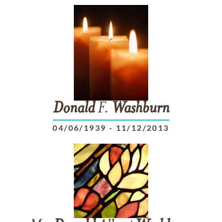
Donald
F.
Washburn
04/06/1939
-
11/12/2013