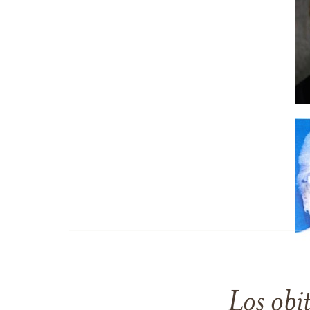
Los obi