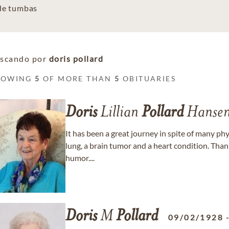
 de tumbas
scando por
doris pollard
HOWING
5
OF MORE THAN
5
OBITUARIES
Doris
Lillian
Pollard
Hanse
It has been a great journey in spite of many phy
lung, a brain tumor and a heart condition. Than
humor....
Doris
M
Pollard
09/02/1928