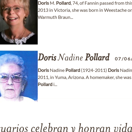
Doris
M.
Pollard
, 74, of Fannin passed from thi
2013 in Victoria, she was born in Weestache o
Warmuth Braun...
Doris
Nadine
Pollard
07/06
Doris
Nadine
Pollard
(1924-2011)
Doris
Nadi
2011, in Yuma, Arizona. A homemaker, she was b
Pollard
i...
tuarios celebran y honran vida