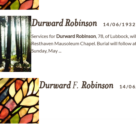
Durward
Robinson
14/06/1932
Services for
Durward
Robinson
, 78, of Lubbock, w
Resthaven Mausoleum Chapel. Burial will follow a
Sunday, May ...
Durward
F.
Robinson
14/06