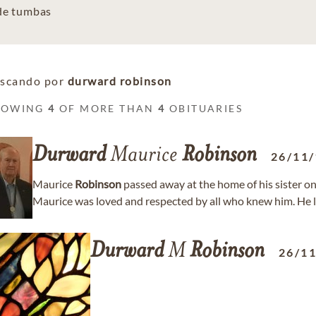
 de tumbas
scando por
durward robinson
HOWING
4
OF MORE THAN
4
OBITUARIES
Durward
Maurice
Robinson
26/11
Maurice
Robinson
passed away at the home of his sister on 
Maurice was loved and respected by all who knew him. He liv
Durward
M
Robinson
26/1