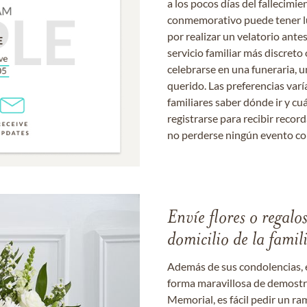
a los pocos días del fallecimie
conmemorativo puede tener lu
por realizar un velatorio ante
servicio familiar más discret
celebrarse en una funeraria, un
querido. Las preferencias varí
familiares saber dónde ir y cu
registrarse para recibir recor
no perderse ningún evento c
Envíe flores o regalo
domicilio de la famil
Además de sus condolencias, 
forma maravillosa de demostrar
Memorial, es fácil pedir un r