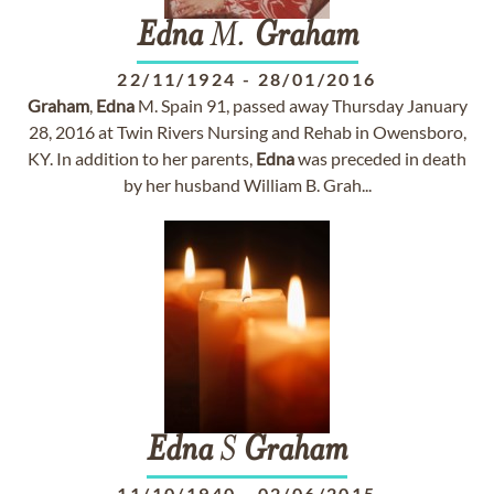
Edna
M.
Graham
22/11/1924
-
28/01/2016
Graham
,
Edna
M. Spain 91, passed away Thursday January
28, 2016 at Twin Rivers Nursing and Rehab in Owensboro,
KY. In addition to her parents,
Edna
was preceded in death
by her husband William B. Grah...
Edna
S
Graham
11/10/1940
-
02/06/2015