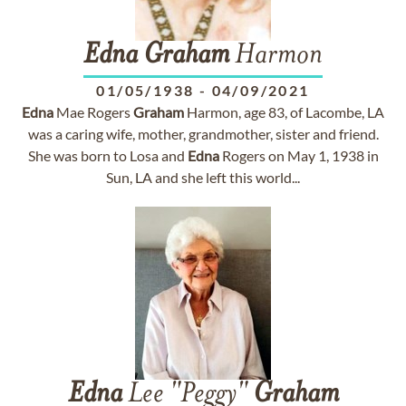
Edna
Graham
Harmon
01/05/1938
-
04/09/2021
Edna
Mae Rogers
Graham
Harmon, age 83, of Lacombe, LA
was a caring wife, mother, grandmother, sister and friend.
She was born to Losa and
Edna
Rogers on May 1, 1938 in
Sun, LA and she left this world...
Edna
Lee "Peggy"
Graham