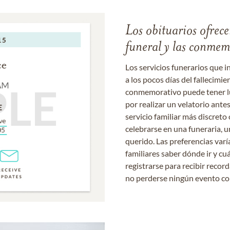
Los obituarios ofrecen
funeral y las conme
Los servicios funerarios que i
a los pocos días del fallecimie
conmemorativo puede tener lu
por realizar un velatorio ante
servicio familiar más discret
celebrarse en una funeraria, un
querido. Las preferencias varí
familiares saber dónde ir y cu
registrarse para recibir recor
no perderse ningún evento c