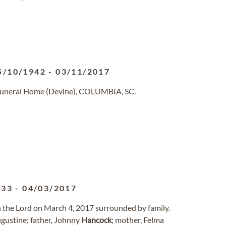
5/10/1942
-
03/11/2017
 Funeral Home (Devine), COLUMBIA, SC.
933
-
04/03/2017
th the Lord on March 4, 2017 surrounded by family.
ugustine; father, Johnny
Hancock
; mother, Felma