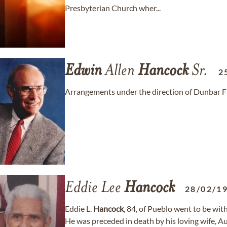
Presbyterian Church wher...
Edwin
Allen
Hancock
Sr.
2
Arrangements under the direction of Dunbar
Eddie Lee
Hancock
28/02/1
Eddie L.
Hancock
, 84, of Pueblo went to be wi
He was preceded in death by his loving wife, A