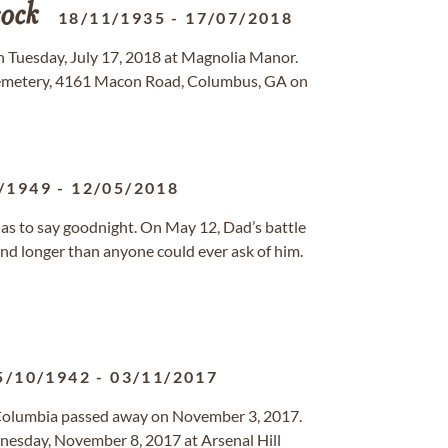
ock
18/11/1935
-
17/07/2018
n Tuesday, July 17, 2018 at Magnolia Manor.
 Cemetery, 4161 Macon Road, Columbus, GA on
/1949
-
12/05/2018
 has to say goodnight. On May 12, Dad’s battle
nd longer than anyone could ever ask of him.
5/10/1942
-
03/11/2017
of Columbia passed away on November 3, 2017.
ednesday, November 8, 2017 at Arsenal Hill