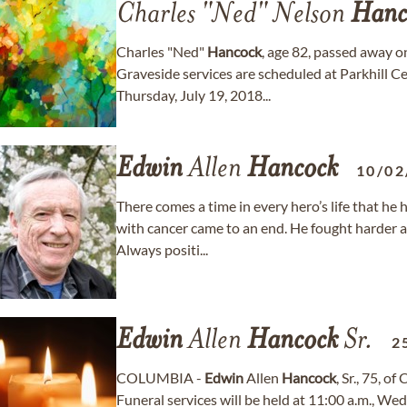
Charles "Ned" Nelson
Hanc
Charles "Ned"
Hancock
, age 82, passed away o
Graveside services are scheduled at Parkhill
Thursday, July 19, 2018...
Edwin
Allen
Hancock
10/02
There comes a time in every hero’s life that he
with cancer came to an end. He fought harder a
Always positi...
Edwin
Allen
Hancock
Sr.
2
COLUMBIA -
Edwin
Allen
Hancock
, Sr., 75, 
Funeral services will be held at 11:00 a.m., W