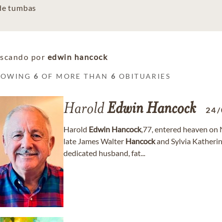
 de tumbas
scando por
edwin hancock
HOWING
6
OF MORE THAN
6
OBITUARIES
Harold
Edwin
Hancock
24/
Harold
Edwin
Hancock
,77, entered heaven on
late James Walter
Hancock
and Sylvia Katheri
dedicated husband, fat...