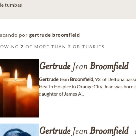
 de tumbas
scando por
gertrude broomfield
HOWING
2
OF MORE THAN
2
OBITUARIES
Gertrude
Jean
Broomfield
Gertrude
Jean
Broomfield
, 93, of Deltona pas
Health Hospice in Orange City. Jean was born
daughter of James A...
Gertrude
Jean
Broomfield