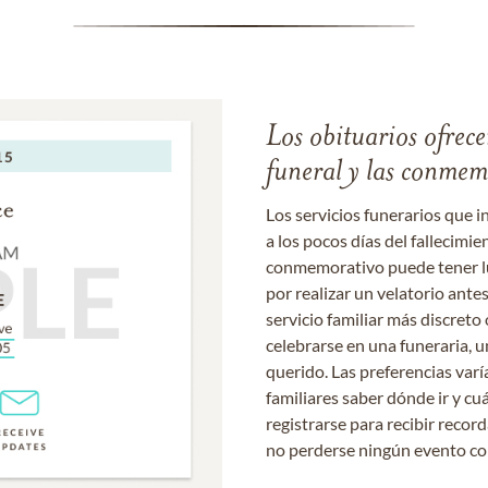
Los obituarios ofrecen
funeral y las conme
Los servicios funerarios que i
a los pocos días del fallecimie
conmemorativo puede tener lu
por realizar un velatorio ante
servicio familiar más discret
celebrarse en una funeraria, un
querido. Las preferencias varí
familiares saber dónde ir y cu
registrarse para recibir recor
no perderse ningún evento c