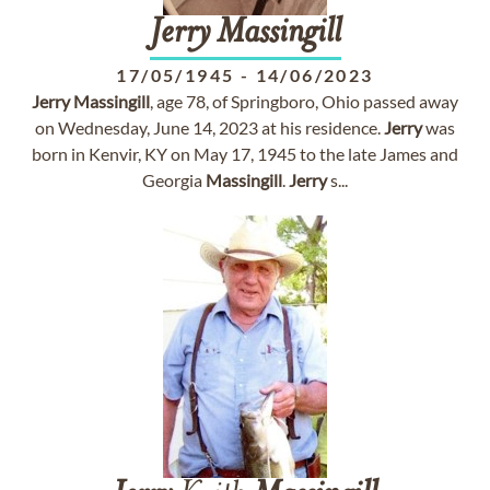
Jerry
Massingill
17/05/1945
-
14/06/2023
Jerry
Massingill
, age 78, of Springboro, Ohio passed away
on Wednesday, June 14, 2023 at his residence.
Jerry
was
born in Kenvir, KY on May 17, 1945 to the late James and
Georgia
Massingill
.
Jerry
s...