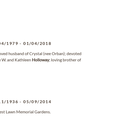
04/1979
-
01/04/2018
loved husband of Crystal (nee Orban); devoted
se W. and Kathleen
Holloway
; loving brother of
11/1936
-
05/09/2014
orest Lawn Memorial Gardens.