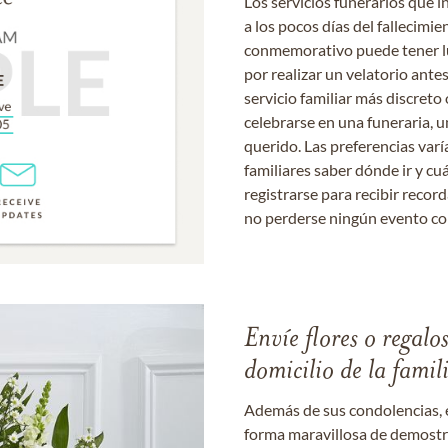
Los servicios funerarios que i
a los pocos días del fallecimie
conmemorativo puede tener lu
por realizar un velatorio ante
servicio familiar más discret
celebrarse en una funeraria, un
querido. Las preferencias varí
familiares saber dónde ir y cu
registrarse para recibir recor
no perderse ningún evento c
Envíe flores o regalo
domicilio de la famil
Además de sus condolencias, 
forma maravillosa de demostrar