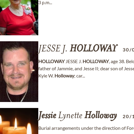
3 p.m...
JESSE J.
HOLLOWAY
30/
HOLLOWAY
JESSE J.
HOLLOWAY
, age 38. Be
father of Jammie, and Jesse II; dear son of Jes
Kyle W.
Holloway
; car...
Jessie
Lynette
Holloway
20/
Burial arrangements under the direction of F