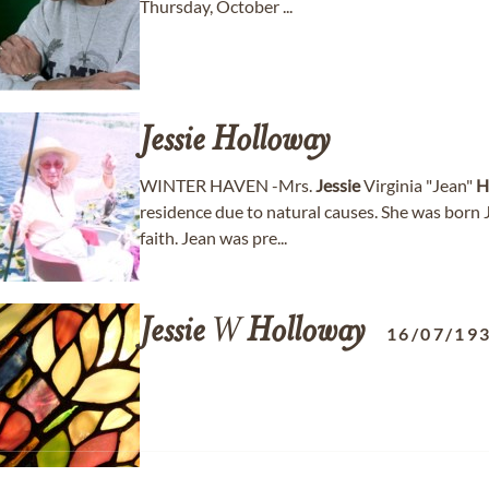
Thursday, October ...
Jessie
Holloway
WINTER HAVEN -Mrs.
Jessie
Virginia "Jean"
H
residence due to natural causes. She was born J
faith. Jean was pre...
Jessie
W
Holloway
16/07/19