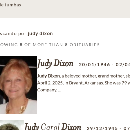
 de tumbas
scando por
judy dixon
HOWING
8
OF MORE THAN
8
OBITUARIES
Judy
Dixon
20/01/1946
-
02/0
Judy
Dixon
, a beloved mother, grandmother, si
April 2, 2025, in Bryant, Arkansas. She was 79 y
Company, ...
Judy
Carol
Dixon
29/12/1945
-
07