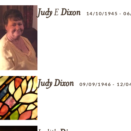
Judy
E
Dixon
14/10/1945
-
06
Judy
Dixon
09/09/1946
-
12/0