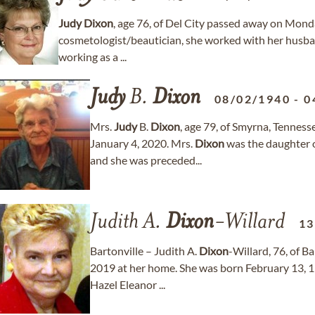
Judy
Dixon
, age 76, of Del City passed away on Mond
cosmetologist/beautician, she worked with her husba
working as a ...
Judy
B.
Dixon
08/02/1940
-
0
Mrs.
Judy
B.
Dixon
, age 79, of Smyrna, Tenness
January 4, 2020. Mrs.
Dixon
was the daughter 
and she was preceded...
Judith A.
Dixon
-Willard
13
Bartonville – Judith A.
Dixon
-Willard, 76, of 
2019 at her home. She was born February 13, 1
Hazel Eleanor ...