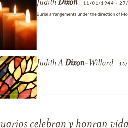
Judith
Dixon
11/01/1944
-
27
Burial arrangements under the direction of 
Judith A
Dixon
-Willard
13
tuarios celebran y honran vida