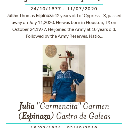
24/10/1977
-
11/07/2020
Julia
n Thomas
Espinoza
42 years old of Cypress TX, passed
away on July 11,2020. He was born in Houston, TX on
October 24,1977. He joined the Army at 18 years old.
Followed by the Army Reserves, Natio...
Julia
"Carmencita" Carmen
(
Espinoza
) Castro de Galeas
19/02/1934
-
02/10/2019